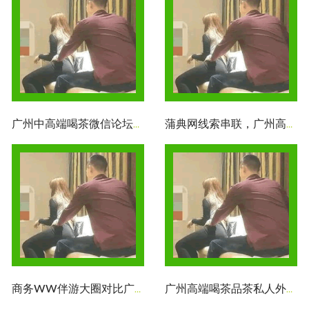
广州中高端喝茶微信论坛：品茶工作室2025最新资源与预约方式
蒲典网线索串联，广州高端喝茶工作室的独特之处
商务WW伴游大圈对比广州中高端服务：伴游服务市场空间
‌
广州高端喝茶品茶私人外卖工作室‌：外卖茶席的闲适时光